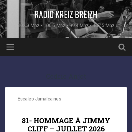
RADIO KREIZ BREIZH
102.9 Mhz - 106.5 Mhz - 99.4 Mhz - 107.5 Mhz
Cédric Anjot
Escales Jamaïcaines
81- HOMMAGE À JIMMY
CLIFF – JUILLET 2026