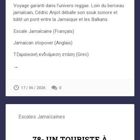
Voyage garanti dans l’univers reggae. Loin du berceau
jamaîcain, Cédric Anjot déballe son souk sonore et
bâtit un pont entre la Jamaïque et les Balkans.
Escale Jamaîcaine (Français)
Jamaican stopover (Anglais)
Τζαμαϊκανή ενδιάμεση στάση (Grec)
→
17 / 06 / 2026
0
Escales Jamaïcaines
78- UN TOURISTE À