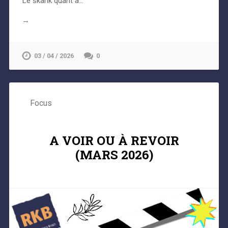
Le skank quant à…
→
03 / 04 / 2026
0
Focus
A VOIR OU À REVOIR
(MARS 2026)