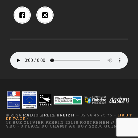
© 2026
RADIO KREIZ BREIZH
— 02 96 45 75 75 —
HAUT
DE PAGE ↑
48 RUE OLIVIER PERRIN 22110 ROSTRENEN // TI AR
VRO - 3 PLACE DU CHAMP AU ROY 22200 GUINGAMP
—