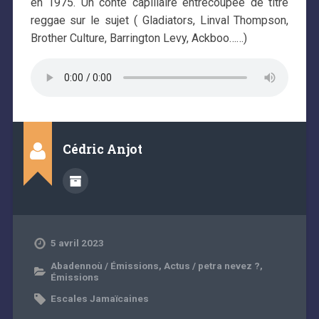
en 1975. Un conte capillaire entrecoupée de titre
reggae sur le sujet ( Gladiators, Linval Thompson,
Brother Culture, Barrington Levy, Ackboo……)
Cédric Anjot
5 avril 2023
Abadennoù / Émissions
,
Actus / petra nevez ?
,
Émissions
Escales Jamaïcaines