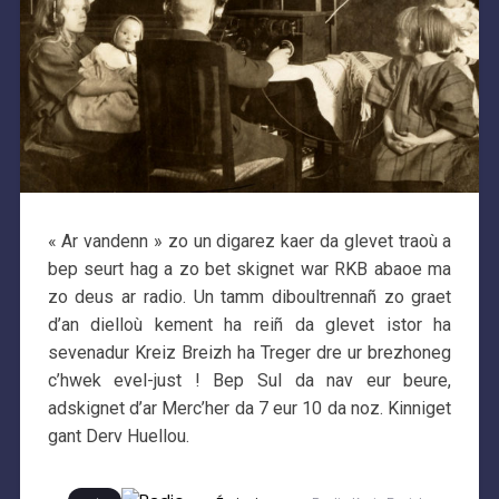
« Ar vandenn » zo un digarez kaer da glevet traoù a
bep seurt hag a zo bet skignet war RKB abaoe ma
zo deus ar radio. Un tamm diboultrennañ zo graet
d’an dielloù kement ha reiñ da glevet istor ha
sevenadur Kreiz Breizh ha Treger dre ur brezhoneg
c’hwek evel-just ! Bep Sul da nav eur beure,
adskignet d’ar Merc’her da 7 eur 10 da noz. Kinniget
gant Derv Huellou.