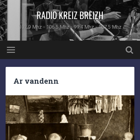
RADIO KREIZ BREIZH
102.9 Mhz - 106.5 Mhz - 99.4 Mhz - 107.5 Mhz
Ar vandenn