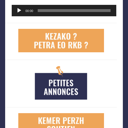
Lecteur
audio
00:00