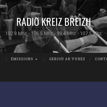
RADIO KREIZ BREIZH
102.9 Mhz - 106.5 Mhz - 99.4 Mhz - 107.5 Mhz
ÉMISSIONS
GERIOÙ AR VUHEZ
CONT
Dielloù