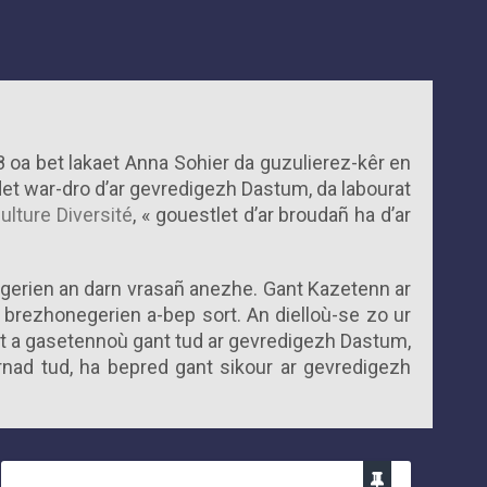
 oa bet lakaet Anna Sohier da guzulierez-kêr en
t war-dro d’ar gevredigezh Dastum, da labourat
ulture Diversité
, « gouestlet d’ar broudañ ha d’ar
egerien an darn vrasañ anezhe. Gant Kazetenn ar
t brezhonegerien a-bep sort. An dielloù-se zo ur
t a gasetennoù gant tud ar gevredigezh Dastum,
ornad tud, ha bepred gant sikour ar gevredigezh