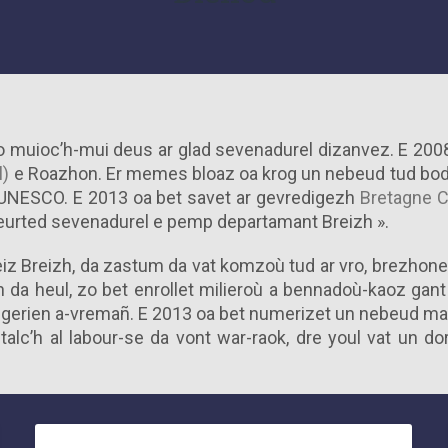
 muioc’h-mui deus ar glad sevenadurel dizanvez. E 2008
l)
e Roazhon. Er memes bloaz oa krog un nebeud tud bode
n UNESCO. E 2013 oa bet savet ar gevredigezh
Bretagne C
seurted sevenadurel e pemp departamant Breizh ».
eiz Breizh, da zastum da vat komzoù tud ar vro, brezhon
h da heul, zo bet enrollet milieroù a bennadoù-kaoz gan
negerien a-vremañ. E 2013 oa bet numerizet un nebeud ma
talc’h al labour-se da vont war-raok, dre youl vat un d