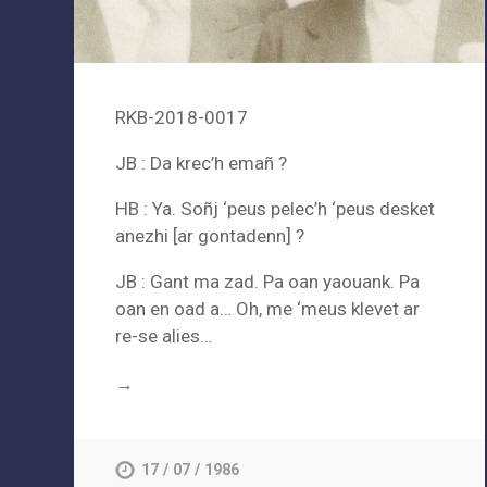
RKB-2018-0017
JB : Da krec’h emañ ?
HB : Ya. Soñj ‘peus pelec’h ‘peus desket
anezhi [ar gontadenn] ?
JB : Gant ma zad. Pa oan yaouank. Pa
oan en oad a… Oh, me ‘meus klevet ar
re-se alies…
→
17 / 07 / 1986