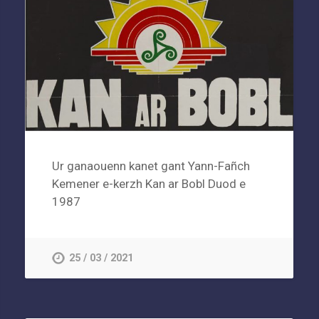
Ur ganaouenn kanet gant Yann-Fañch
Kemener e-kerzh Kan ar Bobl Duod e
1987
25 / 03 / 2021