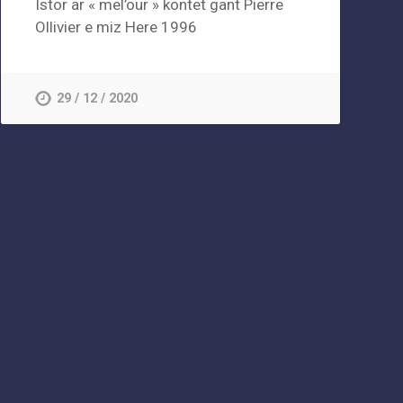
Istor ar « mel’our » kontet gant Pierre
Ollivier e miz Here 1996
29 / 12 / 2020