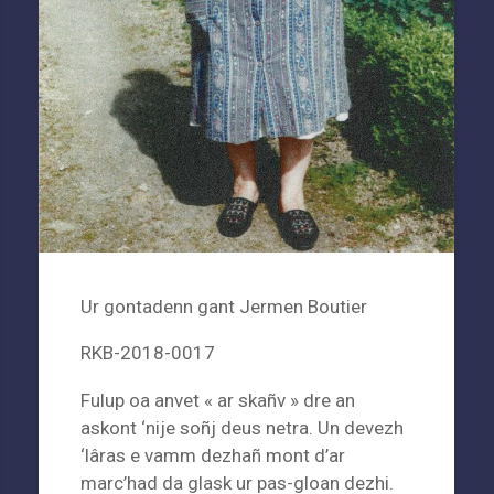
Ur gontadenn gant Jermen Boutier
RKB-2018-0017
Fulup oa anvet « ar skañv » dre an
askont ‘nije soñj deus netra. Un devezh
‘lâras e vamm dezhañ mont d’ar
marc’had da glask ur pas-gloan dezhi.