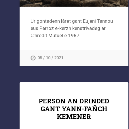
Ur gontadenn lâret gant Eujeni Tannou
eus Perroz e-kerzh kenstrivadeg ar
C’hredit Mutuel e 1987
05 / 10 / 2021
PERSON AN DRINDED
GANT YANN-FAÑCH
KEMENER