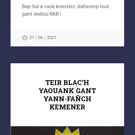
Bep Sul a-raok kreisteiz, dañsomp tout
gant dielloù RKB !
21 / 06 / 2021
TEIR BLAC’H
YAOUANK GANT
YANN-FAÑCH
KEMENER