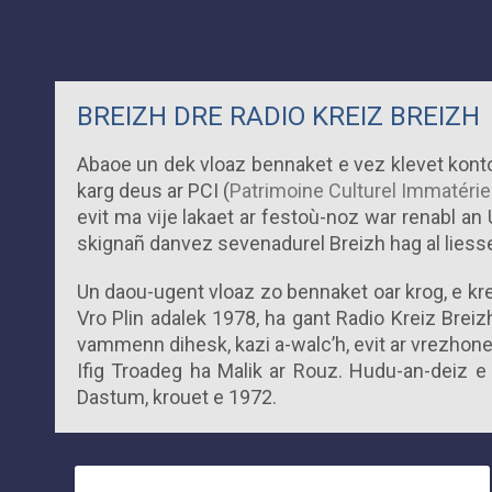
BREIZH DRE RADIO KREIZ BREIZH
Abaoe un dek vloaz bennaket e vez klevet konto
karg deus ar PCI (
Patrimoine Culturel Immatérie
evit ma vije lakaet ar festoù-noz war renabl a
skignañ danvez sevenadurel Breizh hag al lies
Un daou-ugent vloaz zo bennaket oar krog, e kr
Vro Plin adalek 1978, ha gant Radio Kreiz Breiz
vammenn dihesk, kazi a-walc’h, evit ar vrezho
Ifig Troadeg ha Malik ar Rouz. Hudu-an-deiz e 
Dastum, krouet e 1972.