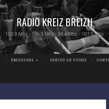
RADIO KREIZ BREIZH
102.9 Mhz - 106.5 Mhz - 99.4 Mhz - 107.5 Mhz
ÉMISSIONS
GERIOÙ AR VUHEZ
CONT