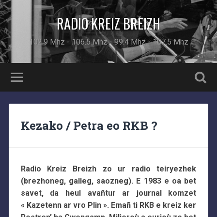
RADIO KREIZ BREIZH
102.9 Mhz - 106.5 Mhz - 99.4 Mhz - 107.5 Mhz
Kezako / Petra eo RKB ?
Radio Kreiz Breizh zo ur radio teiryezhek
(brezhoneg, galleg, saozneg). E 1983 e oa bet
savet, da heul avañtur ar journal komzet
« Kazetenn ar vro Plin ». Emañ ti RKB e kreiz ker