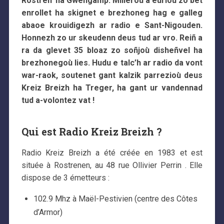
Rostren’ ha Gwengamp. Milieroù a eurioù zo bet
enrollet ha skignet e brezhoneg hag e galleg
abaoe krouidigezh ar radio
e Sant-Nigouden
.
Honnezh zo ur skeudenn deus tud ar vro. Reiñ a
ra da glevet 35 bloaz zo soñjoù disheñvel ha
brezhonegoù lies. Hudu e talc’h ar radio da vont
war-raok, soutenet gant kalzik parrezioù deus
Kreiz Breizh ha Treger, ha gant ur vandennad
tud a-volontez vat !
Qui est Radio Kreiz Breizh ?
Radio Kreiz Breizh a été créée en 1983 et est
située à Rostrenen, au 48 rue Ollivier Perrin . Elle
dispose de 3 émetteurs :
102.9 Mhz à Maël-Pestivien (centre des Côtes
d’Armor)