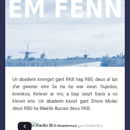
Un abadenn kinniget gant RKB hag RBG deus al lun
d’ar gwener etre 5e ha 6e war eeun. Sujedoù,
kronikoù, Keleier ar vro, a bep seurt traoù a vo
klevet eno. Un abadenn kaset gant Enora Molac
deus RBG ha Maëlle Ausias deus RKB.