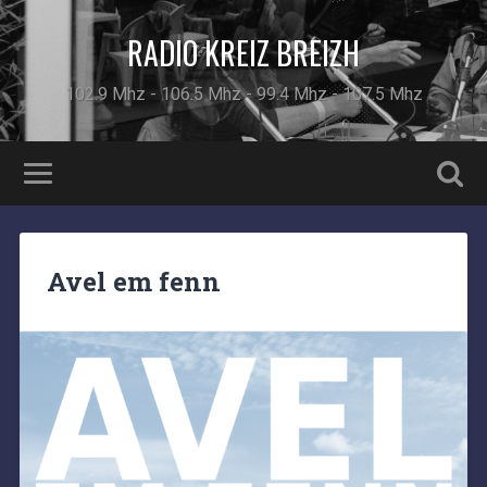
RADIO KREIZ BREIZH
102.9 Mhz - 106.5 Mhz - 99.4 Mhz - 107.5 Mhz
Avel em fenn