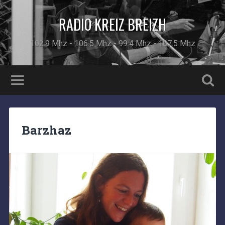
RADIO KREIZ BREIZH
102.9 Mhz - 106.5 Mhz - 99.4 Mhz - 107.5 Mhz
Barzhaz