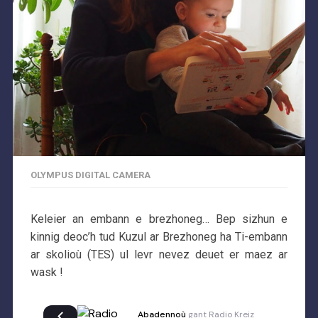
OLYMPUS DIGITAL CAMERA
Keleier an embann e brezhoneg… Bep sizhun e
kinnig deoc’h tud Kuzul ar Brezhoneg ha Ti-embann
ar skolioù (TES) ul levr nevez deuet er maez ar
wask !