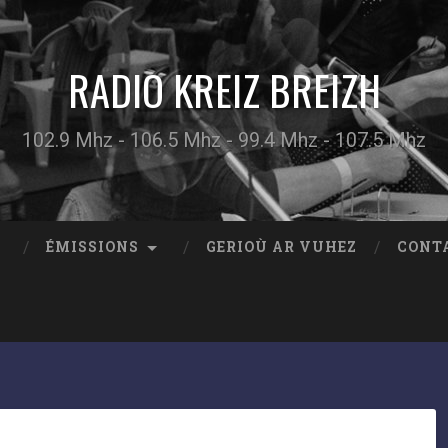
RADIO KREIZ BREIZH
102.9 Mhz - 106.5 Mhz - 99.4 Mhz - 107.5 Mhz
ÉMISSIONS
GERIOÙ AR VUHEZ
CONT