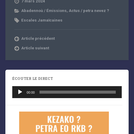
7 mars 2024
Abadennoù / Émissions
,
Actus / petra nevez ?
Escales Jamaïcaines
Article précédent
Article suivant
ÉCOUTER LE DIRECT
Lecteur
audio
00:00