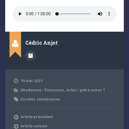
Cédric Anjot
10 mai 2021
Abadennoù / Émissions
,
Actus / petra nevez ?
Escales Jamaïcaines
Article précédent
Article suivant