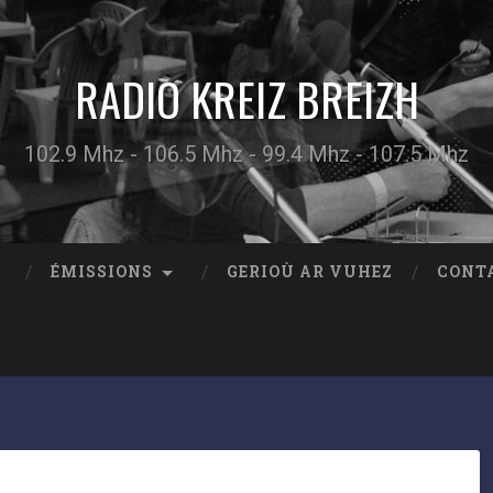
RADIO KREIZ BREIZH
102.9 Mhz - 106.5 Mhz - 99.4 Mhz - 107.5 Mhz
ÉMISSIONS
GERIOÙ AR VUHEZ
CONT