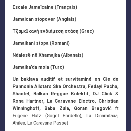
Escale Jamaîcaine (Français)
Jamaican stopover (Anglais)
Τζαμαϊκανή ενδιάμεση στάση (Grec)
Jamaikani stopa (Romani)
Ndalesë në Xhamajka (Albanais)
Jamaika’da mola (Turc)
Un baklava auditif et survitaminé en Cie de
Pannonia Allstars Ska Orchestra, Fedayi Pacha,
Shantel, Balkan Reggae Kolektif, DJ Click &
Rona Hartner, La Caravane Electro, Christian
Winninghoff, Baba Zula, Goran Bregovi
ć ft
Eugene Hutz (Gogol Bordello), La Dinamitaaa,
Ahilea, La Caravane Passe)