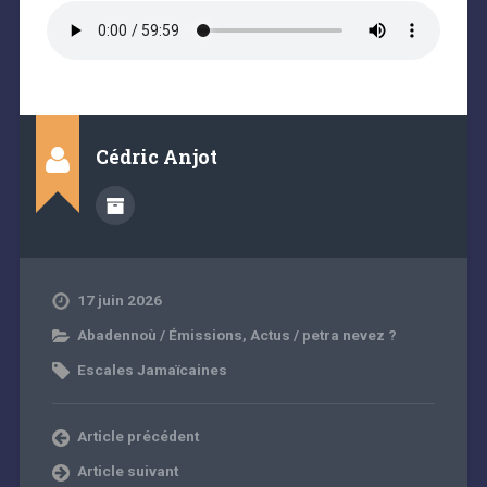
Cédric Anjot
17 juin 2026
Abadennoù / Émissions
,
Actus / petra nevez ?
Escales Jamaïcaines
Article précédent
Article suivant