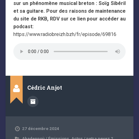
sur un phénomène musical breton : Soïg Sibéril
et sa guitare.
Pour des raisons de maintenance
du site de RKB, RDV sur ce lien pour accéder au
podcast:
https://www.radiobreizh.bzh/fr/episode/69816
Cédric Anjot
27 décembre 2024
Abadennoù / Émissions
,
Actus / petra nevez ?