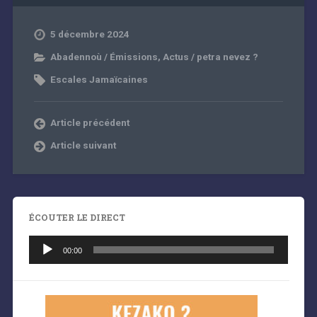
5 décembre 2024
Abadennoù / Émissions
,
Actus / petra nevez ?
Escales Jamaïcaines
Article précédent
Article suivant
ÉCOUTER LE DIRECT
Lecteur
audio
00:00