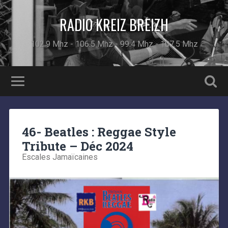
RADIO KREIZ BREIZH
102.9 Mhz - 106.5 Mhz - 99.4 Mhz - 107.5 Mhz
46- Beatles : Reggae Style
Tribute – Déc 2024
Escales Jamaïcaines