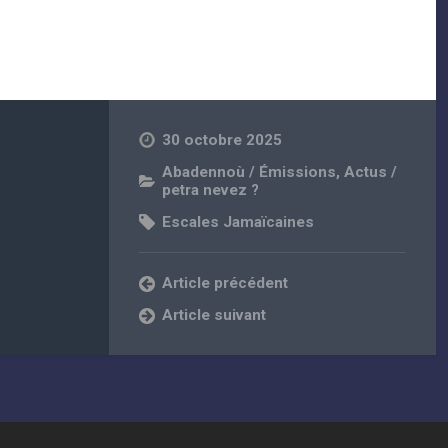
30 octobre 2025
Abadennoù / Émissions
,
Actus /
petra nevez ?
Escales Jamaïcaines
Article précédent
Article suivant