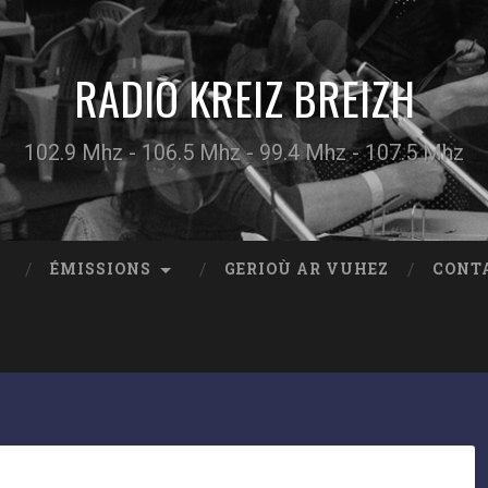
RADIO KREIZ BREIZH
102.9 Mhz - 106.5 Mhz - 99.4 Mhz - 107.5 Mhz
ÉMISSIONS
GERIOÙ AR VUHEZ
CONT