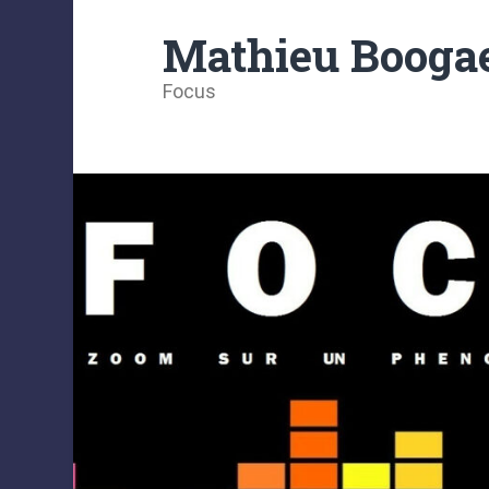
Mathieu Boogae
Focus