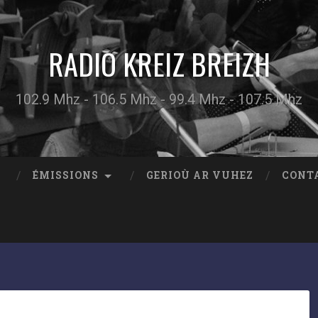
RADIO KREIZ BREIZH
102.9 Mhz - 106.5 Mhz - 99.4 Mhz - 107.5 Mhz
ÉMISSIONS
GERIOÙ AR VUHEZ
CONT