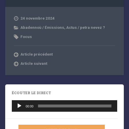
24 novembre 2024
Abadennoù / Émissions
,
Actus / petra nevez ?
Focus
Article précédent
Article suivant
ÉCOUTER LE DIRECT
Lecteur
audio
00:00