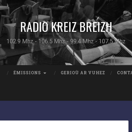
RADIO KREIZ BREIZH
102.9 Mhz - 106.5 Mhz - 99.4 Mhz - 107.5 Mhz
ÉMISSIONS
GERIOÙ AR VUHEZ
CONT