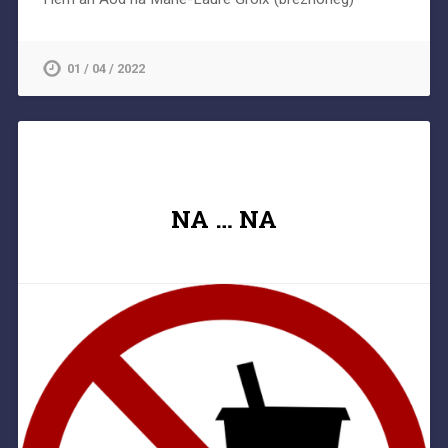
01 / 04 / 2022
NA … NA