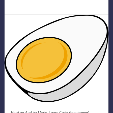
Herri an Aod ha Marie-Laure Groix (brezhoneg)