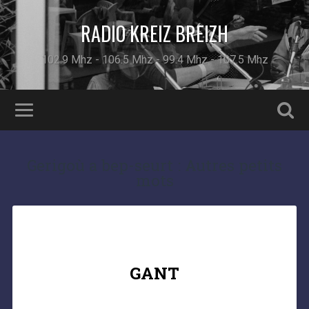
RADIO KREIZ BREIZH
102.9 Mhz - 106.5 Mhz - 99.4 Mhz - 107.5 Mhz
Gerigoù a bep-seurt : Autres petits
mots
GANT