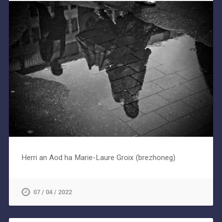
Herri an Aod ha Marie-Laure Groix (brezhoneg)
07 / 04 / 2022