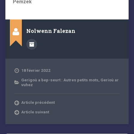
Pemzek
Nolwenn Falezan
18 février 2022
Gerigoù a bep-seurt : Autres petits mots
,
Gerioù ar
vuhez
Article précédent
Article suivant