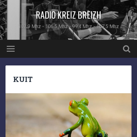
RADIO KREIZ BREIZH
102.9 Mhz - 106.5 Mhz - 99.4 Mhz - 107.5 Mhz
KUIT