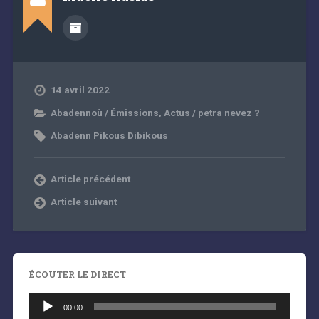
14 avril 2022
Abadennoù / Émissions
,
Actus / petra nevez ?
Abadenn Pikous Dibikous
Article précédent
Article suivant
ÉCOUTER LE DIRECT
Lecteur
audio
00:00