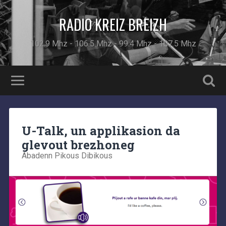
RADIO KREIZ BREIZH
102.9 Mhz - 106.5 Mhz - 99.4 Mhz - 107.5 Mhz
U-Talk, un applikasion da
glevout brezhoneg
Abadenn Pikous Dibikous