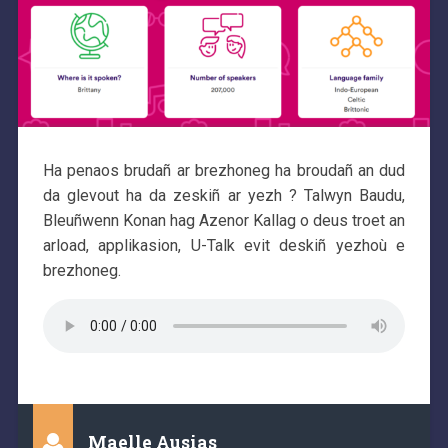
Ha penaos brudañ ar brezhoneg ha broudañ an dud
da glevout ha da zeskiñ ar yezh ? Talwyn Baudu,
Bleuñwenn Konan hag Azenor Kallag o deus troet an
arload, applikasion, U-Talk evit deskiñ yezhoù e
brezhoneg.
Maelle Ausias