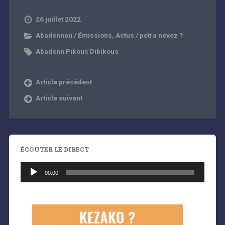
26 juillet 2022
Abadennoù / Émissions
,
Actus / petra nevez ?
Abadenn Pikous Dibikous
Article précédent
Article suivant
ÉCOUTER LE DIRECT
Lecteur
audio
00:00