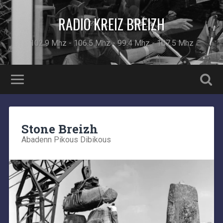
RADIO KREIZ BREIZH
102.9 Mhz - 106.5 Mhz - 99.4 Mhz - 107.5 Mhz
Stone Breizh
Abadenn Pikous Dibikous