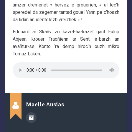
amzer dremenet » hervez e grouerien, « ul lec’h
speredel da zegemer tantad gouel Yann pe c’hoazh
da lidañ an identelezh vreizhek » !
Edouard ar Skañv zo kazel-ha-kazel gant Fulup
Abjean, krouer Traoñienn ar Sent, e-barzh an
avañtur-se. Konto ‘ra demp hiroc’h ouzh mikro
Tomaz Laken.
Maelle Ausias