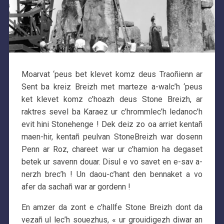
Moarvat ‘peus bet klevet komz deus Traoñienn ar
Sent ba kreiz Breizh met marteze a-walc’h ‘peus
ket klevet komz c’hoazh deus Stone Breizh, ar
raktres sevel ba Karaez ur c’hrommlec’h ledanoc’h
evit hini Stonehenge ! Dek deiz zo oa arriet kentañ
maen-hir, kentañ peulvan StoneBreizh war dosenn
Penn ar Roz, chareet war ur c’hamion ha degaset
betek ur savenn douar. Disul e vo savet en e-sav a-
nerzh brec’h ! Un daou-c’hant den bennaket a vo
afer da sachañ war ar gordenn !
En amzer da zont e c’hallfe Stone Breizh dont da
vezañ ul lec’h souezhus, « ur grouidigezh diwar an