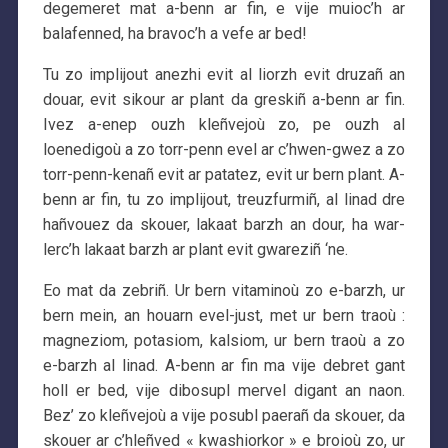
degemeret mat a-benn ar fin, e vije muioc’h ar
balafenned, ha bravoc’h a vefe ar bed!
Tu zo implijout anezhi evit al liorzh evit druzañ an
douar, evit sikour ar plant da greskiñ a-benn ar fin.
Ivez a-enep ouzh kleñvejoù zo, pe ouzh al
loenedigoù a zo torr-penn evel ar c’hwen-gwez a zo
torr-penn-kenañ evit ar patatez, evit ur bern plant. A-
benn ar fin, tu zo implijout, treuzfurmiñ, al linad dre
hañvouez da skouer, lakaat barzh an dour, ha war-
lerc’h lakaat barzh ar plant evit gwareziñ ‘ne.
Eo mat da zebriñ. Ur bern vitaminoù zo e-barzh, ur
bern mein, an houarn evel-just, met ur bern traoù :
magneziom, potasiom, kalsiom, ur bern traoù a zo
e-barzh al linad. A-benn ar fin ma vije debret gant
holl er bed, vije dibosupl mervel digant an naon.
Bez’ zo kleñvejoù a vije posubl paerañ da skouer, da
skouer ar c’hleñved « kwashiorkor » e broioù zo, ur