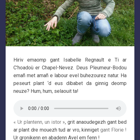
Hiriv emaomp gant Isabelle Regnault e Ti ar
C’hoadoù er Chapel-Nevez. Deus Pleumeur-Bodou
emañ met amañ e labour evel buhezourez natur. Ha
peseurt plant ‘d eus dibabet da ginnig deomp
neuze? Hum, hum, selaouit ta!
« Ur plantenn, un istor »
, grit anaoudegezh gant bed
ar plant dre mouezh tud ar vro, kinniget
gant Florie !
Ur gronikenn en abadenn Avel em fenn !