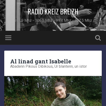
RADIO KREIZ BREIZH
102.9 Mhz - 106.5 Mhz - 99.4 Mhz - 107.5 Mhz
Al linad gant Isabelle
Abadenn Pikous Dibikous
,
Ur blantenn, un istor