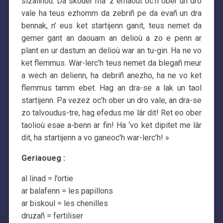
sizailhoù. Da skouer ma ‘z emaout oc’h ober un dro
vale ha teus ezhomm da zebriñ pe da evañ un dra
bennak, n’ eus ket startijenn ganit, teus nemet da
gemer gant an daouarn an delioù a zo e penn ar
plant en ur dastum an delioù war an tu-gin. Ha ne vo
ket flemmus. War-lerc’h teus nemet da blegañ meur
a wech an delienn, ha debriñ anezho, ha ne vo ket
flemmus tamm ebet. Hag an dra-se a lak un taol
startijenn. Pa vezez oc’h ober un dro vale, an dra-se
zo talvoudus-tre, hag efedus me lâr dit! Ret eo ober
taolioù esae a-benn ar fin! Ha ‘vo ket dipitet me lâr
dit, ha startijenn a vo ganeoc’h war-lerc’h! »
Geriaoueg :
al linad = l’ortie
ar balafenn = les papillons
ar biskoul = les chenilles
druzañ = fertiliser