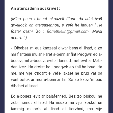
An atersadenn adskrivet :
(
M’ho peus c’hoant skoazell Florie da adskrivañ
gwelloc’h an atersadennoù, e vefe he laouen ! He
fostel dezhi ‘zo
:
floriethielin@gmail.com
. Mersi
deoc’h ! )
« Dibabet ‘m eus kaozeal diwar-benn al linad, a zo
ma flantenn muiañ karet a-benn ar fin! Peogwir eo a-
bouez, mil a-bouez, evit al loened, met evit ar Mab-
den ivez. Ha dreist-holl peogwir eo fall he brud. Ha
me, me vije c’hoant e vefe lakaet he brud vat da
vont betek ar mor a-benn ar fin. Se zo kaoz ‘m eus
dibabet al linad.
Eo a-bouez evit ar balafenned. Bez zo biskoul ne
zebr nemet al linad. Ha neuze ma vije laoskel un
tammig muioc’h al linad el liorzhoù, ma vije