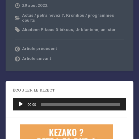
29 août 2022
Actus / petra nevez ?
,
Kronikoù / programmes
courts
Abadenn Pikous Dibikous
,
Ur blantenn, un istor
Article précédent
Article suivant
ÉCOUTER LE DIRECT
Lecteur
audio
00:00