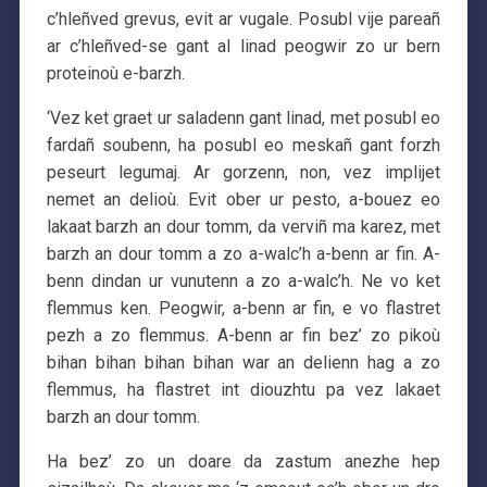
c’hleñved grevus, evit ar vugale. Posubl vije pareañ
ar c’hleñved-se gant al linad peogwir zo ur bern
proteinoù e-barzh.
‘Vez ket graet ur saladenn gant linad, met posubl eo
fardañ soubenn, ha posubl eo meskañ gant forzh
peseurt legumaj. Ar gorzenn, non, vez implijet
nemet an delioù. Evit ober ur pesto, a-bouez eo
lakaat barzh an dour tomm, da verviñ ma karez, met
barzh an dour tomm a zo a-walc’h a-benn ar fin. A-
benn dindan ur vunutenn a zo a-walc’h. Ne vo ket
flemmus ken. Peogwir, a-benn ar fin, e vo flastret
pezh a zo flemmus. A-benn ar fin bez’ zo pikoù
bihan bihan bihan bihan war an delienn hag a zo
flemmus, ha flastret int diouzhtu pa vez lakaet
barzh an dour tomm.
Ha bez’ zo un doare da zastum anezhe hep