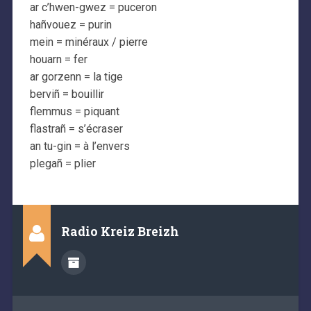
ar c’hwen-gwez = puceron
hañvouez = purin
mein = minéraux / pierre
houarn = fer
ar gorzenn = la tige
berviñ = bouillir
flemmus = piquant
flastrañ = s’écraser
an tu-gin = à l’envers
plegañ = plier
Radio Kreiz Breizh