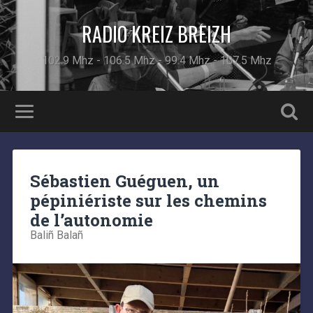
RADIO KREIZ BREIZH
102.9 Mhz - 106.5 Mhz - 99.4 Mhz - 107.5 Mhz
Sébastien Guéguen, un
pépiniériste sur les chemins
de l’autonomie
Baliñ Balañ