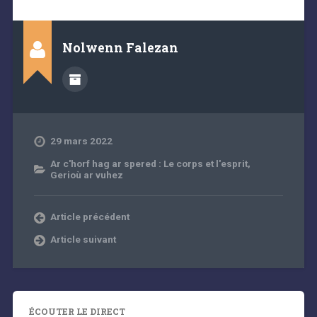
Nolwenn Falezan
29 mars 2022
Ar c'horf hag ar spered : Le corps et l'esprit
,
Gerioù ar vuhez
Article précédent
Article suivant
ÉCOUTER LE DIRECT