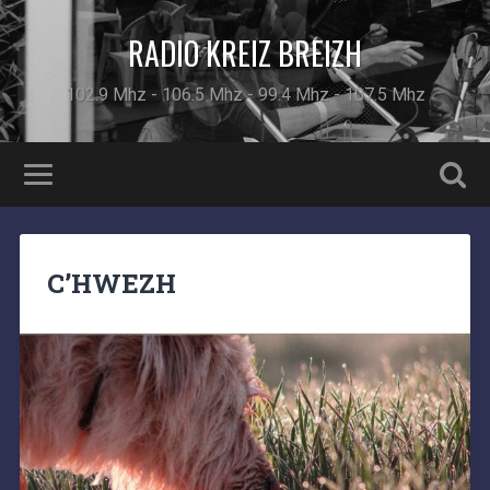
RADIO KREIZ BREIZH
102.9 Mhz - 106.5 Mhz - 99.4 Mhz - 107.5 Mhz
C’HWEZH