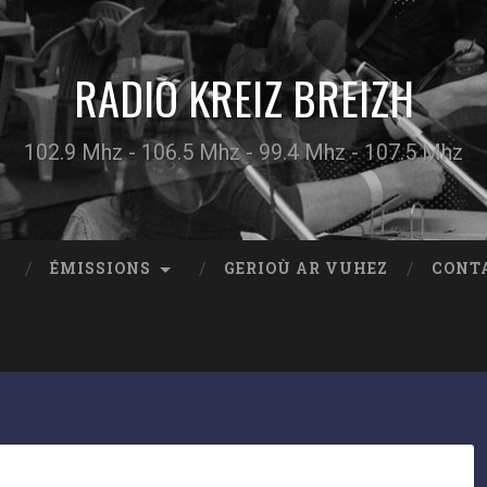
RADIO KREIZ BREIZH
102.9 Mhz - 106.5 Mhz - 99.4 Mhz - 107.5 Mhz
ÉMISSIONS
GERIOÙ AR VUHEZ
CONT