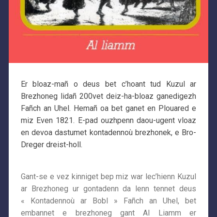
Er bloaz-mañ o deus bet c’hoant tud Kuzul ar
Brezhoneg lidañ 200vet deiz-ha-bloaz ganedigezh
Fañch an Uhel. Hemañ oa bet ganet en Plouared e
miz Even 1821. E-pad ouzhpenn daou-ugent vloaz
en devoa dastumet kontadennoù brezhonek, e Bro-
Dreger dreist-holl.
Gant-se e vez kinniget bep miz war lec’hienn Kuzul
ar Brezhoneg ur gontadenn da lenn tennet deus
« Kontadennoù ar Bobl » Fañch an Uhel, bet
embannet e brezhoneg gant Al Liamm er