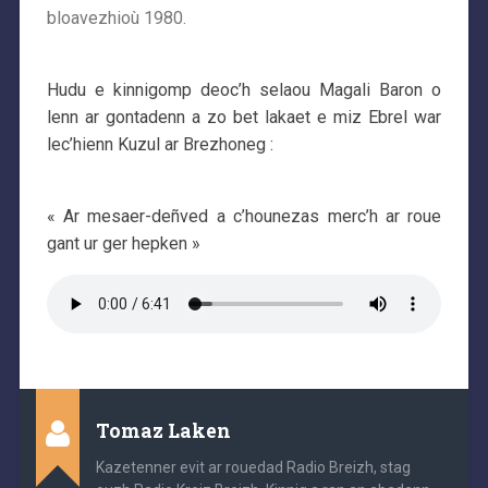
bloavezhioù 1980.
Hudu e kinnigomp deoc’h selaou Magali Baron o
lenn ar gontadenn a zo bet lakaet e miz Ebrel war
lec’hienn Kuzul ar Brezhoneg :
« Ar mesaer-deñved a c’hounezas merc’h ar roue
gant ur ger hepken »
Tomaz Laken
Kazetenner evit ar rouedad Radio Breizh, stag