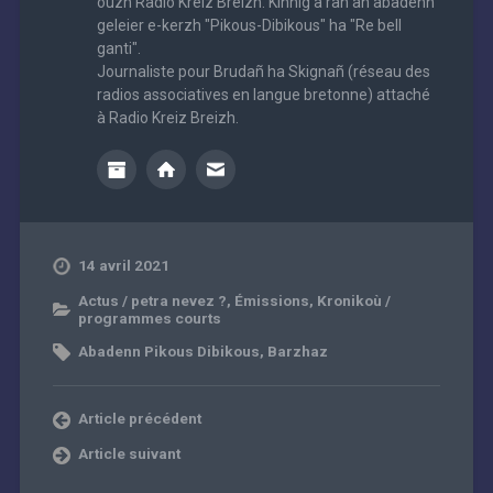
ouzh Radio Kreiz Breizh. Kinnig a ran an abadenn
geleier e-kerzh "Pikous-Dibikous" ha "Re bell
ganti".
Journaliste pour Brudañ ha Skignañ (réseau des
radios associatives en langue bretonne) attaché
à Radio Kreiz Breizh.
14 avril 2021
Actus / petra nevez ?
,
Émissions
,
Kronikoù /
programmes courts
Abadenn Pikous Dibikous
,
Barzhaz
Article précédent
Article suivant