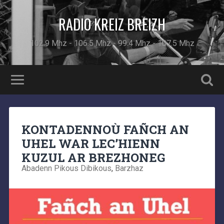
RADIO KREIZ BREIZH
102.9 Mhz - 106.5 Mhz - 99.4 Mhz - 107.5 Mhz
KONTADENNOÙ FAÑCH AN
UHEL WAR LEC’HIENN
KUZUL AR BREZHONEG
Abadenn Pikous Dibikous
,
Barzhaz