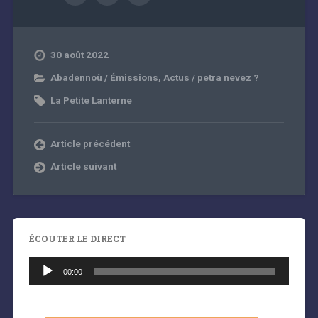
30 août 2022
Abadennoù / Émissions
,
Actus / petra nevez ?
La Petite Lanterne
Article précédent
Article suivant
ÉCOUTER LE DIRECT
Lecteur
audio
00:00