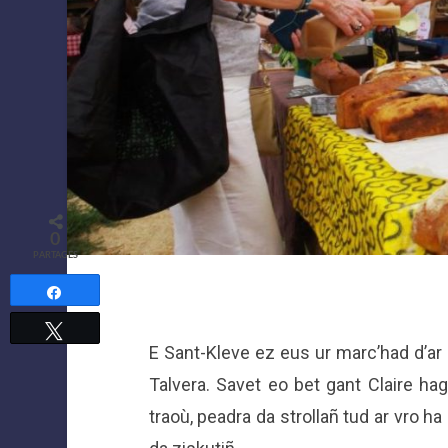
0
PARTAGES
Partagez
Tweetez
E Sant-Kleve ez eus ur marc’had d’ar
Talvera. Savet eo bet gant Claire ha
traoù, peadra da strollañ tud ar vro h