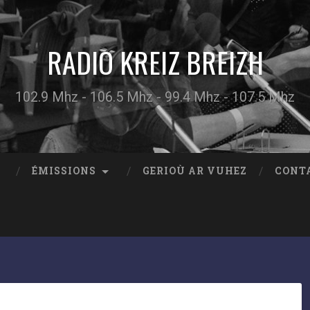
RADIO KREIZ BREIZH
102.9 Mhz - 106.5 Mhz - 99.4 Mhz - 107.5 Mhz
ÉMISSIONS
GERIOÙ AR VUHEZ
CONT