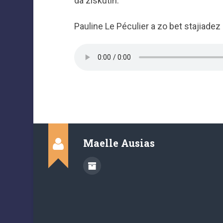
da ziskutiñ.
Pauline Le Péculier a zo bet stajiadez
Maelle Ausias