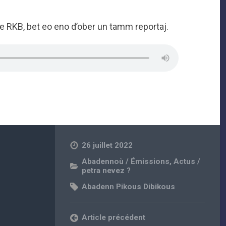
 e RKB, bet eo eno d’ober un tamm reportaj.
26 juillet 2022
Abadennoù / Émissions
,
Actus /
petra nevez ?
Abadenn Pikous Dibikous
Article précédent