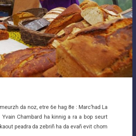
 meurzh da noz, etre 6e hag 8e : Marc’had La
g Yvain Chambard ha kinnig a ra a bop seurt
a kaout peadra da zebriñ ha da evañ evit chom