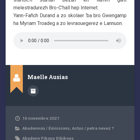
melestradurezh Bro-C’hall hep Internet.
Yann-Fañch Durand a zo skolaer ‘ba bro Gwengamp
ha Myriam Troadeg a zo levraouegerez e Lannuon.
Maelle Ausias
16 novembre 2021
Abadennoù / Émissions
,
Actus / petra nevez ?
Abadenn Pikous Dibikous