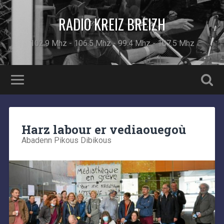
RADIO KREIZ BREIZH
102.9 Mhz - 106.5 Mhz - 99.4 Mhz - 107.5 Mhz
Harz labour er vediaouegoù
Abadenn Pikous Dibikous