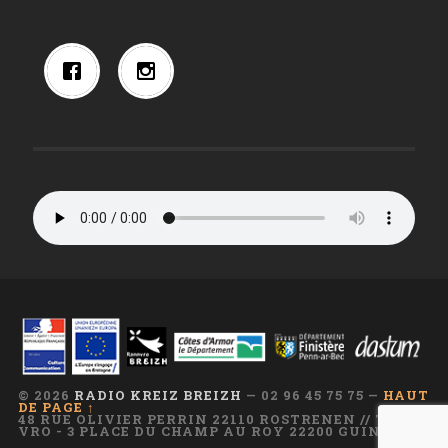
© 2026
RADIO KREIZ BREIZH
— 02 96 45 75 75 —
HAUT
DE PAGE ↑
48 RUE OLIVIER PERRIN 22110 ROSTRENEN // TI AR
VRO - 3 PLACE DU CHAMP AU ROY 22200 GUINGAMP
—