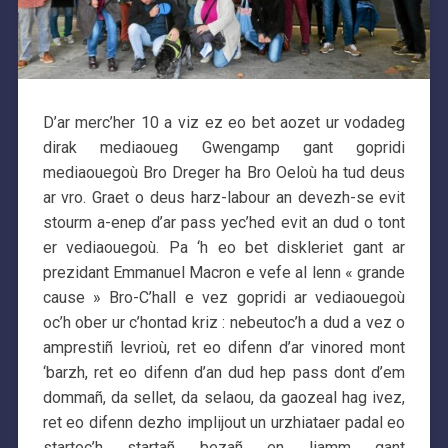
D’ar merc’her 10 a viz ez eo bet aozet ur vodadeg
dirak mediaoueg Gwengamp gant gopridi
mediaouegoù Bro Dreger ha Bro Oeloù ha tud deus
ar vro. Graet o deus harz-labour an devezh-se evit
stourm a-enep d’ar pass yec’hed evit an dud o tont
er vediaouegoù. Pa ‘h eo bet diskleriet gant ar
prezidant Emmanuel Macron e vefe al lenn « grande
cause » Bro-C’hall e vez gopridi ar vediaouegoù
oc’h ober ur c’hontad kriz : nebeutoc’h a dud a vez o
amprestiñ levrioù, ret eo difenn d’ar vinored mont
‘barzh, ret eo difenn d’an dud hep pass dont d’em
dommañ, da sellet, da selaou, da gaozeal hag ivez,
ret eo difenn dezho implijout un urzhiataer padal eo
startoc’h startañ bezañ en liamm gant