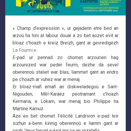
« Champ d’expression », ur gejadenn etre bed an
arzoù ha hini al labour douar a zo bet aozet evit ar
bloaz c’hoazh e kreiz Breizh, gant ar gevredigezh
La Fourmi.e
.
E-pad ur pennad zo chomet arzourien hag
arzourezed war peder feurm, dezhe da sevel
oberennoù staliet war blas, liammet gant an endro
pe c’hoazh ar vuhez war ar menaj.
Er bloaz-mañ emañ an diskweladegoù e Sant-
Nigouden, Mêl-Karaez peotramant c’hoazh
Kermaria, e Lokarn, war menaj bio Philippe ha
Martine Kamuz.
Aze eo bet chomet Félicité Landrivon e-pad teir
sizhun a-benn kinnig oberennoù e liamm gant ar
pezh ‘deus bevet e-keit ma oa en rezidañs…