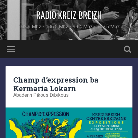
RADIO KREIZ BREIZH
102.9 Mhz - 106.5 Mhz - 99.4 Mhz - 107.5 Mhz
Champ d’expression ba
Kermaria Lokarn
Abadenn Pikous Dibikous