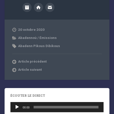
20 octobre 2020
Abadennoù / Émissions
Abadenn Pikous Dibikous
Article précédent
Article suivant
ÉCOUTER LE DIRECT
Lecteur
audio
00:00