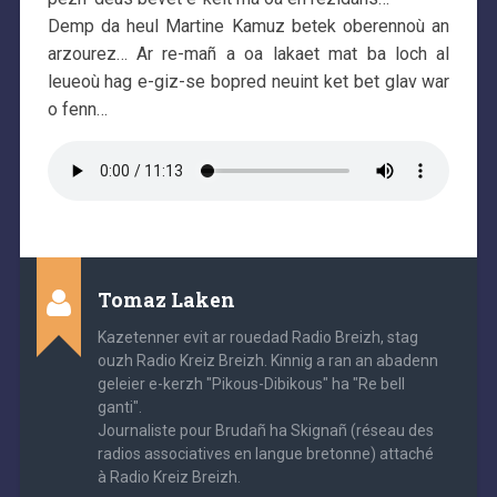
Demp da heul Martine Kamuz betek oberennoù an
arzourez… Ar re-mañ a oa lakaet mat ba loch al
leueoù hag e-giz-se bopred neuint ket bet glav war
o fenn…
Tomaz Laken
Kazetenner evit ar rouedad Radio Breizh, stag
ouzh Radio Kreiz Breizh. Kinnig a ran an abadenn
geleier e-kerzh "Pikous-Dibikous" ha "Re bell
ganti".
Journaliste pour Brudañ ha Skignañ (réseau des
radios associatives en langue bretonne) attaché
à Radio Kreiz Breizh.