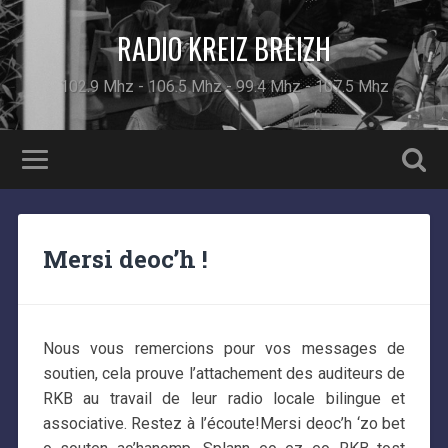
RADIO KREIZ BREIZH
102.9 Mhz - 106.5 Mhz - 99.4 Mhz - 107.5 Mhz
Mersi deoc’h !
Nous vous remercions pour vos messages de
soutien, cela prouve l’attachement des auditeurs de
RKB au travail de leur radio locale bilingue et
associative. Restez à l’écoute!Mersi deoc’h ‘zo bet