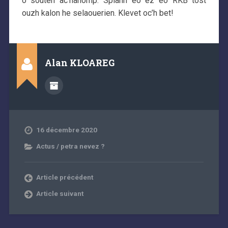
o souten ac’hanomp. Splann eo ez eo RKB tost
ouzh kalon he selaouerien. Klevet oc’h bet!
Alan KLOAREG
16 décembre 2020
Actus / petra nevez ?
Article précédent
Article suivant