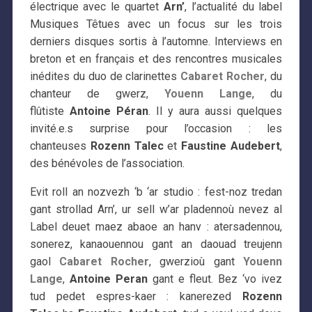
électrique avec le quartet
Arn’
, l’actualité du label
Musiques Têtues avec un focus sur les trois
derniers disques sortis à l’automne. Interviews en
breton et en français et des rencontres musicales
inédites du duo de clarinettes
Cabaret Rocher
, du
chanteur de gwerz,
Youenn Lange
, du
flûtiste
Antoine Péran
. Il y aura aussi quelques
invité.e.s surprise pour l’occasion : les
chanteuses
Rozenn Talec
et
Faustine Audebert
,
des bénévoles de l’association.
Evit roll an nozvezh ‘b ‘ar studio : fest-noz tredan
gant strollad Arn’, ur sell w’ar pladennoù nevez al
Label deuet maez abaoe an hanv : atersadennou,
sonerez, kanaouennou gant an daouad treujenn
gaol
Cabaret Rocher
, gwerzioù gant
Youenn
Lange
,
Antoine Peran
gant e fleut. Bez ‘vo ivez
tud pedet espres-kaer : kanerezed
Rozenn