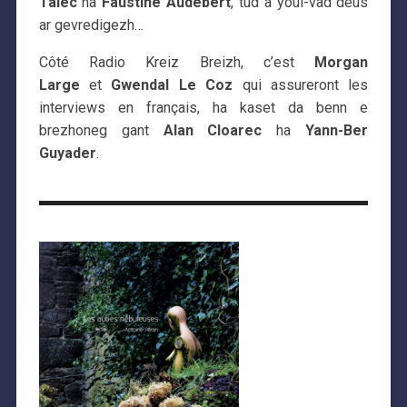
Talec
ha
Faustine Audebert
, tud a youl-vad deus
ar gevredigezh…
Côté Radio Kreiz Breizh, c’est
Morgan
Large
et
Gwendal Le Coz
qui assureront les
interviews en français, ha kaset da benn e
brezhoneg gant
Alan Cloarec
ha
Yann-Ber
Guyader
.