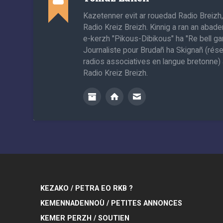
Kazetenner evit ar rouedad Radio Breizh
Radio Kreiz Breizh. Kinnig a ran an abade
e-kerzh "Pikous-Dibikous" ha "Re bell gan
Journaliste pour Brudañ ha Skignañ (rés
radios associatives en langue bretonne) 
Radio Kreiz Breizh.
KEZAKO / PETRA EO RKB ?
KEMENNADENNOÙ / PETITES ANNONCES
KEMER PERZH / SOUTIEN