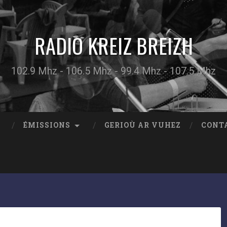
RADIO KREIZ BREIZH
102.9 Mhz - 106.5 Mhz - 99.4 Mhz - 107.5 Mhz
ÉMISSIONS
GERIOÙ AR VUHEZ
CONT