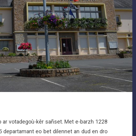
tro ar votadegoù-kêr sañset. Met e-barzh 1228
5 departamant eo bet dilennet an dud en dro