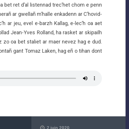
a bet ret d’al listennad trec’het chom e penn
rañ ar gwellañ m’halle enkadenn ar C’hovid-
h ar jeu, evel e-barzh Kallag, e-lec’h oa aet
lad Jean-Yves Rolland, ha rasket ar skipailh
ez zo oa bet staliet ar maer nevez hag e dud.
ontañ gant Tomaz Laken, hag eñ o tihan dont
2 juin 2020