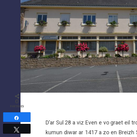
0
PARTAGES
Partagez
D’ar Sul 28 a viz Even e vo graet eil 
Tweetez
kumun diwar ar 1417 a zo en Breizh 