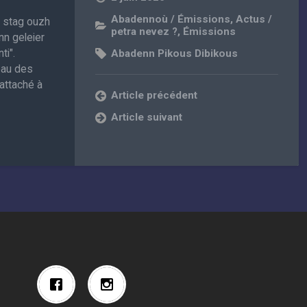
Abadennoù / Émissions
,
Actus /
, stag ouzh
petra nevez ?
,
Émissions
nn geleier
ti".
Abadenn Pikous Dibikous
eau des
attaché à
Article précédent
Article suivant