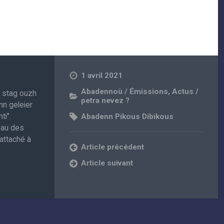
1 avril 2021
Abadennoù / Émissions
,
Actus /
, stag ouzh
petra nevez ?
nn geleier
ti".
Abadenn Pikous Dibikous
eau des
attaché à
Article précédent
Article suivant