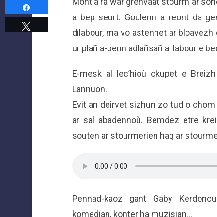
Mont a ra war greñvaat stourm ar son
Partagez
a bep seurt. Goulenn a reont da g
Tweetez
dilabour, ma vo astennet ar bloavezh
ur plañ a-benn adlañsañ al labour e be
E-mesk al lec’hioù okupet e Breizh
Lannuon.
Evit an deirvet sizhun zo tud o chom
ar sal abadennoù. Bemdez etre kre
souten ar stourmerien hag ar stourm
Pennad-kaoz gant Gaby Kerdoncuf
komedian, konter ha muzisian…