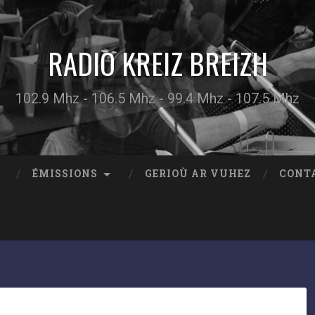
RADIO KREIZ BREIZH
102.9 Mhz - 106.5 Mhz - 99.4 Mhz - 107.5 Mhz
ÉMISSIONS
GERIOÙ AR VUHEZ
CONT