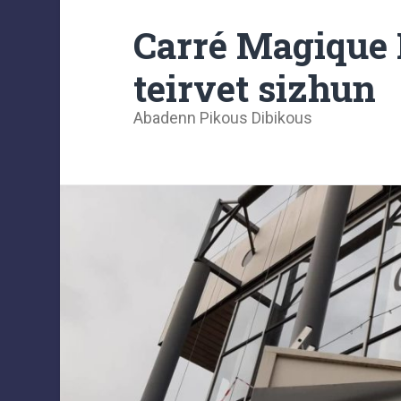
Carré Magique 
teirvet sizhun
Abadenn Pikous Dibikous