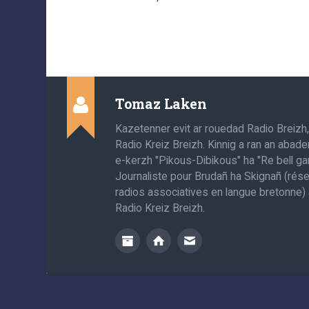
Tomaz Laken
Kazetenner evit ar rouedad Radio Breizh
Radio Kreiz Breizh. Kinnig a ran an abade
e-kerzh "Pikous-Dibikous" ha "Re bell gan
Journaliste pour Brudañ ha Skignañ (rés
radios associatives en langue bretonne) 
Radio Kreiz Breizh.