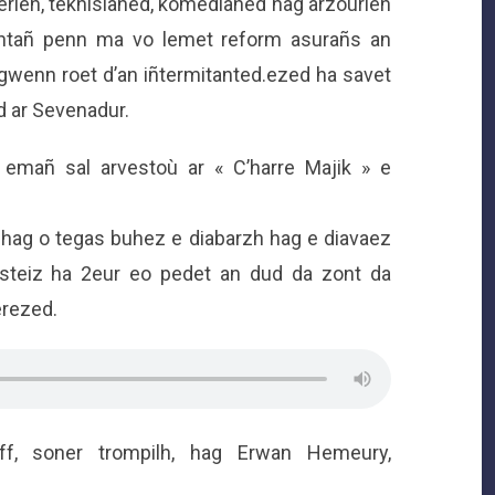
erien, teknisianed, komedianed hag arzourien
entañ penn ma vo lemet reform asurañs an
 gwenn roet d’an iñtermitanted.ezed ha savet
d ar Sevenadur.
 emañ sal arvestoù ar « C’harre Majik » e
 hag o tegas buhez e diabarzh hag e diavaez
isteiz ha 2eur eo pedet an dud da zont da
erezed.
f, soner trompilh, hag Erwan Hemeury,