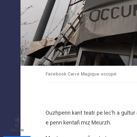
Facebook Carré Magique occupé
Ouzhpenn kant teatr pe lec’h a gultur
e penn kentañ miz Meurzh.
0
PARTAGES