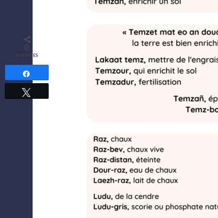
0
PARTAGES
Partagez
Tweetez