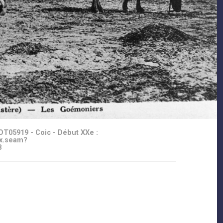
OT05919 - Coic - Début XXe :
ex.seam?
3