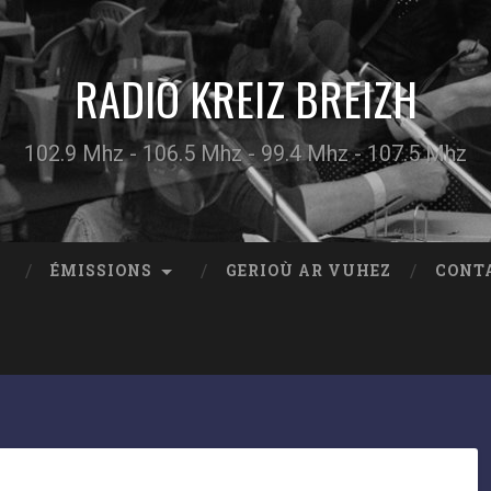
RADIO KREIZ BREIZH
102.9 Mhz - 106.5 Mhz - 99.4 Mhz - 107.5 Mhz
ÉMISSIONS
GERIOÙ AR VUHEZ
CONT