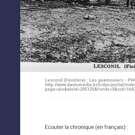
Lesconil (Finistère) : Les goémoniers - PH
http://www.dastumedia.bzh/dyn/portal/ind
page=alo&aloId=205125&fonds=0&cid=164
Ecouter la chronique (en français) :