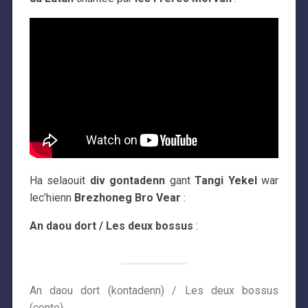
Ha selaouit
div gontadenn
gant
Tangi Yekel
war
lec’hienn
Brezhoneg Bro Vear
:
An daou dort / Les deux bossus
:
An daou dort (kontadenn) / Les deux bossus
(conte)