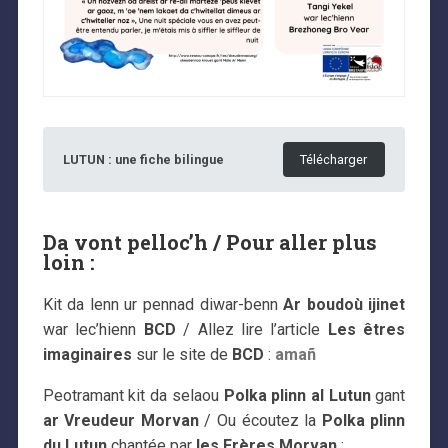
LUTUN : une fiche bilingue
Télécharger
Da vont pelloc’h / Pour aller plus
loin :
Kit da lenn ur pennad diwar-benn
Ar boudoù ijinet
war lec’hienn
BCD
/ Allez lire l’article
Les êtres
imaginaires
sur le site de
BCD
:
amañ
Peotramant kit da selaou
Polka plinn al Lutun
gant
ar Vreudeur Morvan
/ Ou écoutez la
Polka plinn
du Lutun
chantée par
les Frères Morvan
: