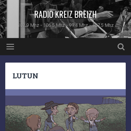
RADIO KREIZ BREIZH
102.9 Mhz - 106.5 Mhz - 99.4 Mhz - 107.5 Mhz
LUTUN