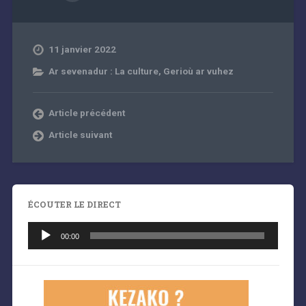
11 janvier 2022
Ar sevenadur : La culture
,
Gerioù ar vuhez
Article précédent
Article suivant
ÉCOUTER LE DIRECT
Lecteur
audio
00:00