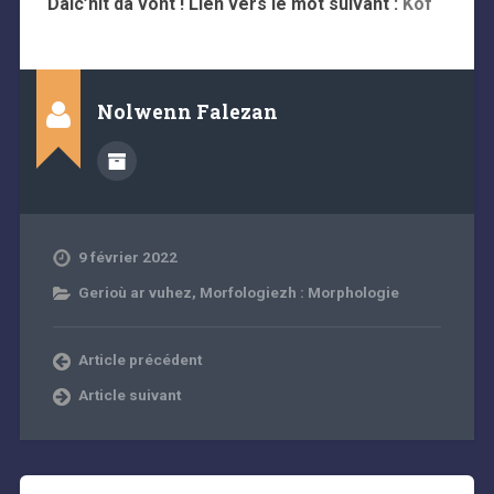
Dalc’hit da vont ! Lien vers le mot suivant :
Kof
Nolwenn Falezan
9 février 2022
Gerioù ar vuhez
,
Morfologiezh : Morphologie
Article précédent
Article suivant