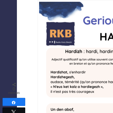
0
PARTAGES
Partagez
Tweetez