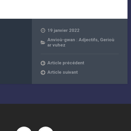
19 janvier 2022
Anvioù-gwan : Adjectifs
,
Gerioù
ar vuhez
Article précédent
Article suivant