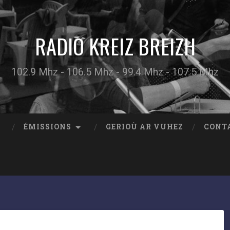
RADIO KREIZ BREIZH
102.9 Mhz - 106.5 Mhz - 99.4 Mhz - 107.5 Mhz
ÉMISSIONS
GERIOÙ AR VUHEZ
CONT