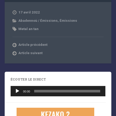
17 avril 2022
Abadennoù / Émissions
,
Émissions
Metal an tan
Article précédent
Article suivant
ÉCOUTER LE DIRECT
Lecteur
audio
00:00