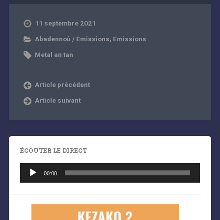
11 septembre 2021
Abadennoù / Émissions
,
Émissions
Metal an tan
Article précédent
Article suivant
ÉCOUTER LE DIRECT
Lecteur
audio
00:00