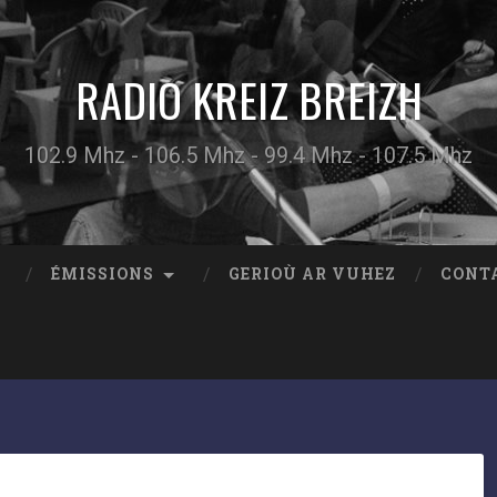
RADIO KREIZ BREIZH
102.9 Mhz - 106.5 Mhz - 99.4 Mhz - 107.5 Mhz
ÉMISSIONS
GERIOÙ AR VUHEZ
CONT