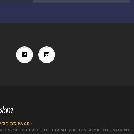
AUT DE PAGE ↑
I AR VRO - 3 PLACE DU CHAMP AU ROY 22200 GUINGAMP