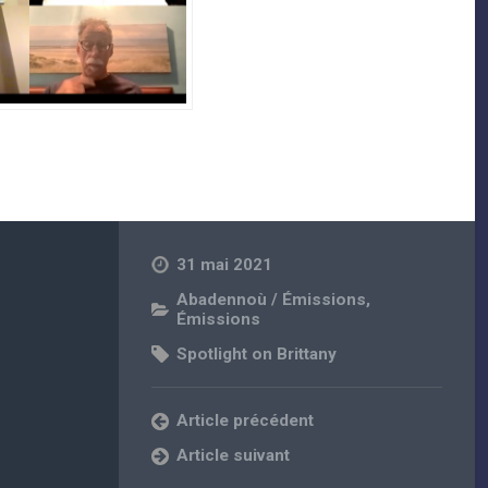
31 mai 2021
Abadennoù / Émissions
,
Émissions
Spotlight on Brittany
Article précédent
Article suivant