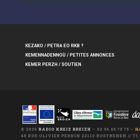
KEZAKO / PETRA EO RKB ?
KEMENNADENNOÙ / PETITES ANNONCES
KEMER PERZH / SOUTIEN
© 2026
RADIO KREIZ BREIZH
— 02 96 45 75 75 —
H
48 RUE OLIVIER PERRIN 22110 ROSTRENEN // T