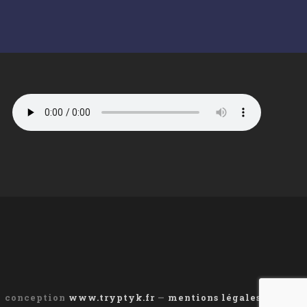
conception
www.tryptyk.fr
—
mentions légales