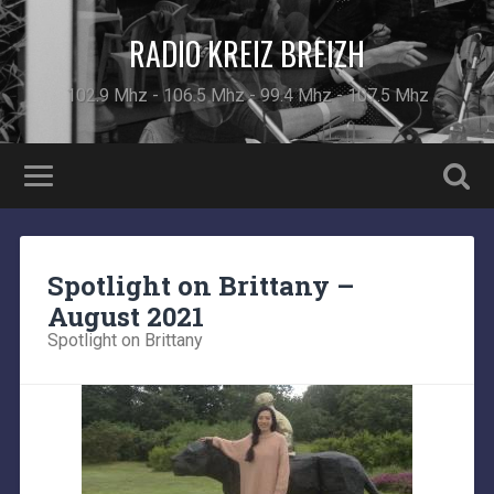
RADIO KREIZ BREIZH
102.9 Mhz - 106.5 Mhz - 99.4 Mhz - 107.5 Mhz
Spotlight on Brittany –
August 2021
Spotlight on Brittany