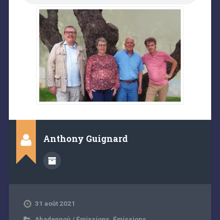
Anthony Guignard
31 août 2021
Abadennoù / Émissions
,
Émissions