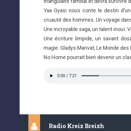
triangulaire familial et devra survivr
Yaa Gyasi nous conte le destin d’une
cruauté des hommes. Un voyage dans 
Une incroyable saga, un talent inouï. V
Une écriture limpide, un savant dosag
magie. Gladys Marivat, Le Monde des l
No Home pourrait bien devenir un class
Radio Kreiz Breizh