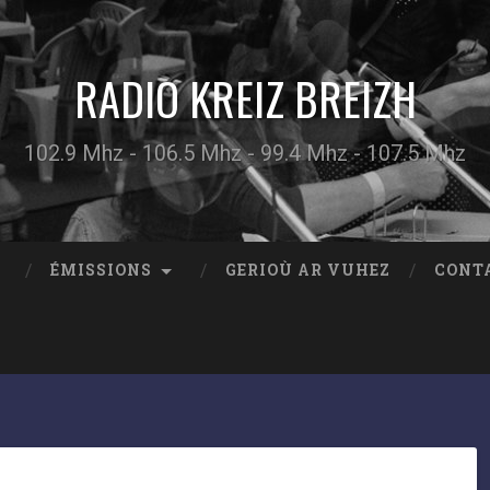
RADIO KREIZ BREIZH
102.9 Mhz - 106.5 Mhz - 99.4 Mhz - 107.5 Mhz
ÉMISSIONS
GERIOÙ AR VUHEZ
CONT