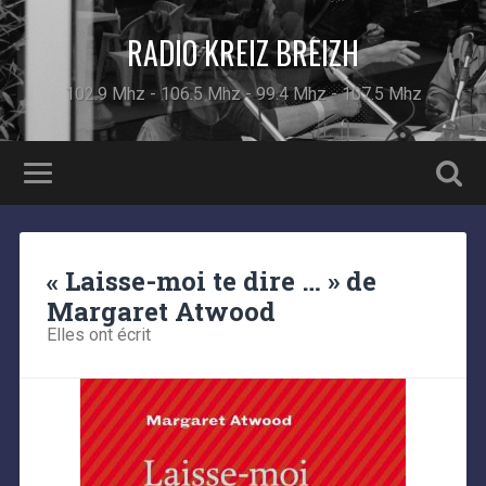
RADIO KREIZ BREIZH
102.9 Mhz - 106.5 Mhz - 99.4 Mhz - 107.5 Mhz
« Laisse-moi te dire … » de
Margaret Atwood
Elles ont écrit