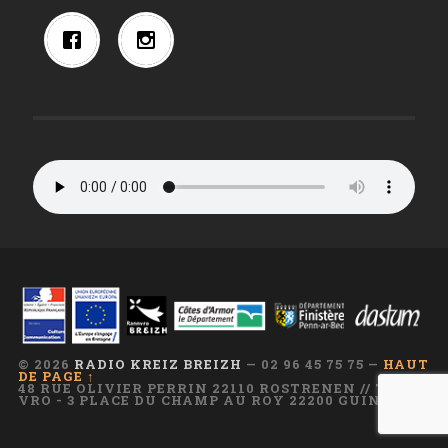
© 2026
RADIO KREIZ BREIZH
— 02 96 45 75 75 —
HAUT
DE PAGE ↑
48 RUE OLIVIER PERRIN 22110 ROSTRENEN // TI AR
VRO - 3 PLACE DU CHAMP AU ROY 22200 GUINGAMP
—