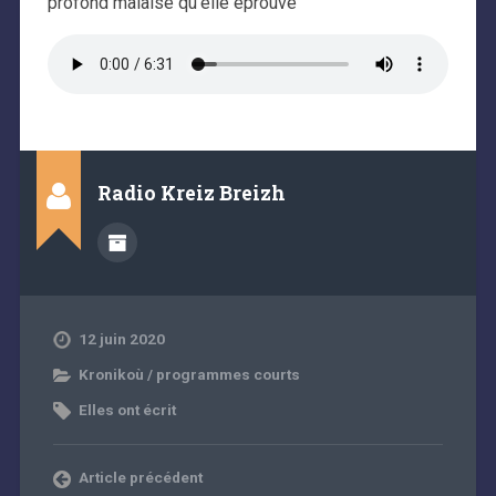
profond malaise qu’elle éprouve
Radio Kreiz Breizh
12 juin 2020
Kronikoù / programmes courts
Elles ont écrit
Article précédent