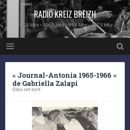
RADIO KREIZ BREIZH
102.9 Mhz - 106.5 Mhz - 99.4 Mhz - 107.5 Mhz
« Journal-Antonia 1965-1966 »
de Gabriella Zalapi
Elles ont écrit