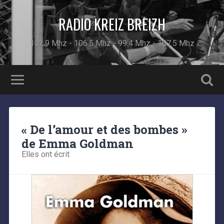
RADIO KREIZ BREIZH
102.9 Mhz - 106.5 Mhz - 99.4 Mhz - 107.5 Mhz
« De l’amour et des bombes »
de Emma Goldman
Elles ont écrit