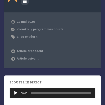
27 mai 2020
Kronikoù / programmes courts
Elles ont écrit
Article précédent
Article suivant
ÉCOUTER LE DIRECT
Lecteur
audio
00:00