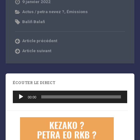
9 janvier 2022
Actus / petra nevez ?
,
Émissions
Baliñ Balañ
Article précédent
Article suivant
ÉCOUTER LE DIRECT
Lecteur
audio
00:00