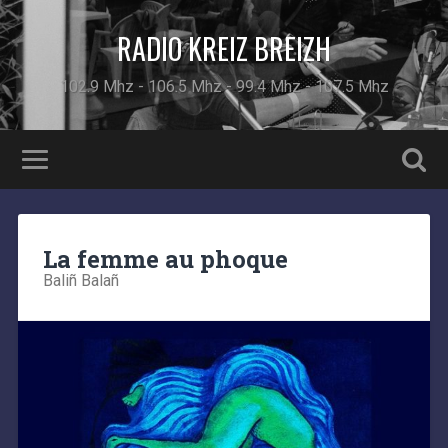
RADIO KREIZ BREIZH
102.9 Mhz - 106.5 Mhz - 99.4 Mhz - 107.5 Mhz
La femme au phoque
Baliñ Balañ