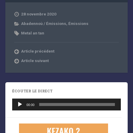
28 novembre 2020
Abadennoù / Émissions
,
Émissions
Metal an tan
Article précédent
Article suivant
ÉCOUTER LE DIRECT
Lecteur
audio
00:00